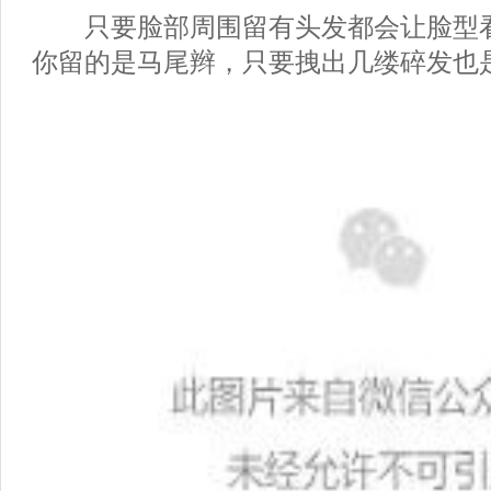
只要脸部周围留有头发都会让脸型看
你留的是马尾辫，只要拽出几缕碎发也