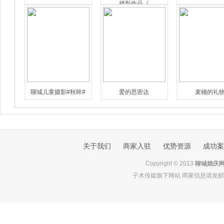
摄影作品《
聊城儿童摄影#秋眸#
爱的思密达
麦穗的礼
关于我们
商家入驻
优势资源
成功案
Copyright © 2013
聊城婚庆
子木传媒旗下网站 商家信息请发邮件至