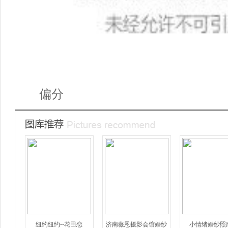
偏分
纽约纽约--花田恋
济南薇恩摄影会馆婚纱
小情绪婚纱照